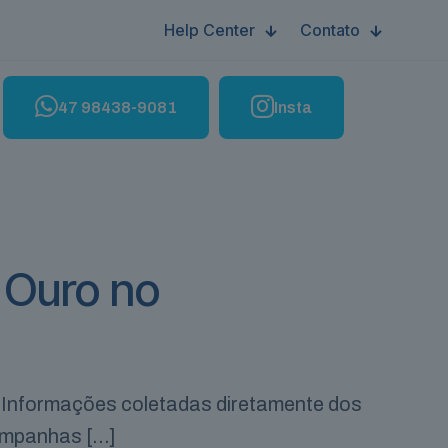
Help Center
Contato
47 98438-9081
Insta
 Ouro no
ão Informações coletadas diretamente dos
campanhas
[…]