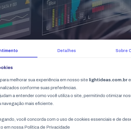
ntimento
Detalhes
Sobre 
ookies
ara melhorar sua experiência em nosso site
lightideas.com.br
e
nalizados conforme suas preferências.
judam a entender como você utiliza o site, permitindo otimizar nos
 navegação mais eficiente.
kies de terceiros, dados first-party se tornam essenciais.
vegando, você concorda com o uso de cookies essenciais e de d
ecisão
o em nossa Política de Privacidade