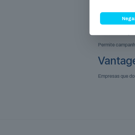
Informações cole
Nega
Maior p
Permite campanh
Vantag
Empresas que dom