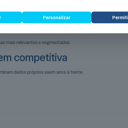
tadas diretamente dos clientes são mais confiáveis.
r
Personalizar
Permiti
ersonalização
as mais relevantes e segmentadas.
em competitiva
inam dados próprios saem anos à frente.