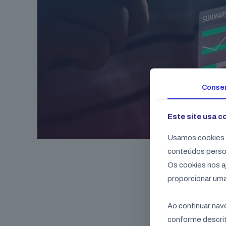
Conse
Este site usa c
Usamos cookies p
conteúdos perso
Os cookies nos a
proporcionar uma
Com o fim dos coo
Ao continuar na
Mais pr
conforme descrit