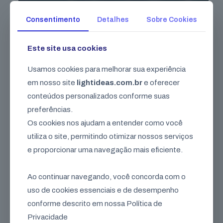
Consentimento
Detalhes
Sobre Cookies
Este site usa cookies
Usamos cookies para melhorar sua experiência
Como Criar Conteúdo que Gera Vendas: Guia em 5
Etapas
em nosso site
lightideas.com.br
e oferecer
conteúdos personalizados conforme suas
preferências.
Os cookies nos ajudam a entender como você
utiliza o site, permitindo otimizar nossos serviços
e proporcionar uma navegação mais eficiente.
Ao continuar navegando, você concorda com o
uso de cookies essenciais e de desempenho
conforme descrito em nossa Política de
Seu crescimento
começa
Privacidade