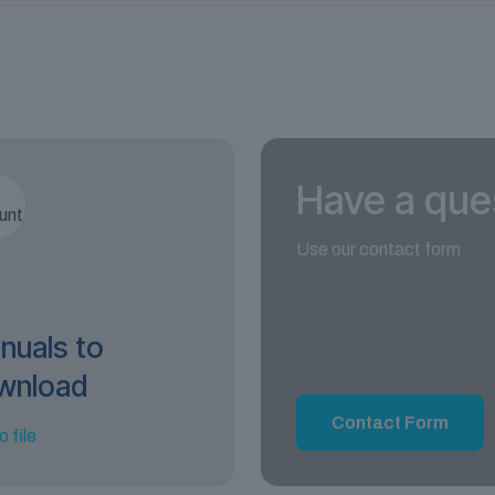
Have a que
Use our contact form
nuals to
wnload
Contact Form
o file