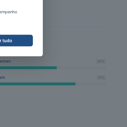
esempenho
r tudo
fermen
60
%
ris
75
%