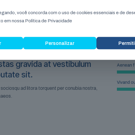
vegando, você concorda com o uso de cookies essenciais e de d
o em nossa Política de Privacidade
r
Personalizar
Permiti
tas gravida at vestibulum
Aenean 
utate sit.
Vivand ou
 sociosqu ad litora torquent per conubia nostra,
naeos.