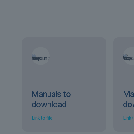
Manuals to
Ma
download
do
Link to file
Link t