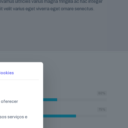
vamus ultricies varius magna fringilla ac hac integer
rit velit varius eget viverra eget ornare senectus.
Cookies
fermen
60
%
 oferecer
ris
75
%
sos serviços e