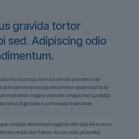
s gravida tortor
i sed. Adipiscing odio
ndimentum.
ue lobortis sociosqu enim accumsan posuere cras
lit ante laoreet sociosqu nisi pretium quam nostra ac
tesque maecenas magna vehicula congue hac curabitur
gula netus id gravida in consequat maecenas
que conubia elementum sagittis velit quis vel eu eros
ltrices vestibulum fames dictum nunc phasellus