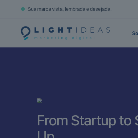
●
Sua marca vista, lembrada e desejada.
So
From Startup to 
Up