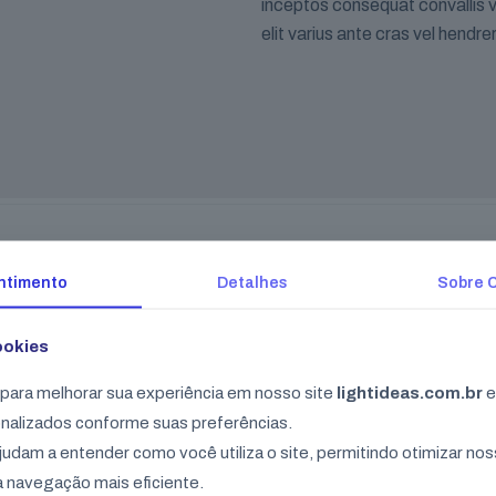
inceptos consequat convallis vi
elit varius ante cras vel hendre
ntimento
Detalhes
Sobre 
ookies
retra integer elit volutpat
Aenean 
ui malesuada.
ara melhorar sua experiência em nosso site
lightideas.com.br
e
nalizados conforme suas preferências.
Vivand ou
 sociosqu ad litora torquent per conubia nostra,
judam a entender como você utiliza o site, permitindo otimizar nos
naeos.
 navegação mais eficiente.