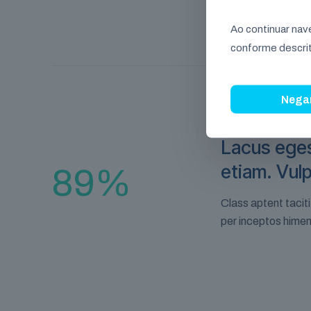
Ao continuar na
conforme descrit
Nega
Lacus eges
etiam. Vulp
89
%
Class aptent taciti
per inceptos hime