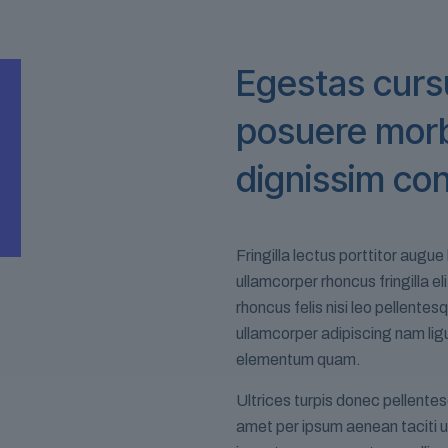
Egestas cursu
posuere morb
dignissim co
Fringilla lectus porttitor aug
ullamcorper rhoncus fringilla e
rhoncus felis nisi leo pellen
ullamcorper adipiscing nam li
elementum quam.
Ultrices turpis donec pellentes
amet per ipsum aenean taciti u