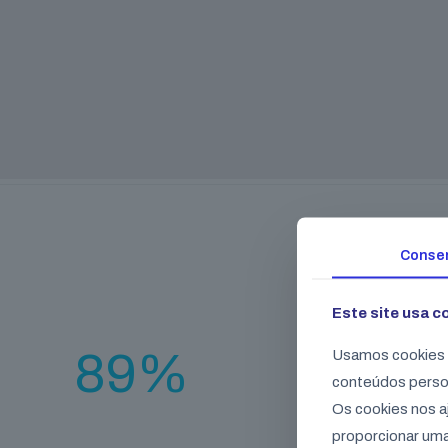
Conse
Este site usa c
Gravida pha
lobortis d
89
%
Usamos cookies p
conteúdos perso
Class aptent taciti
Os cookies nos a
per inceptos hime
proporcionar uma